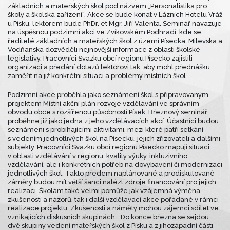
základních a mateřských škol pod názvem „Personalistika pro
školy a školská zařízení“. Akce se bude konat v Lázních Hotelu Vráž
u Písku, lektorem bude PhDr. et Mgr. Jiří Valenta. Seminář navazuje
na úspěšnou podzimní akci ve Zvíkovském Podhradí, kde se
ředitelé základních a mateřských škol z území Písecka, Milevska a
Vodňanska dozvěděli nejnovější informace z oblasti školské
legislativy. Pracovníci Svazku obcí regionu Písecko zajistili
organizaci a předání dotazů lektorovi tak, aby mohl přednášku
zaměřit na již konkrétní situaci a problémy místních škol.
Podzimní akce proběhla jako seznámení škol s připravovaným
projektem Místní akční plán rozvoje vzdělávání ve správním
obvodu obce s rozšířenou působností Písek. Březnový seminář
proběhne již jako jedna z jeho vzdělávacích akcí. Účastníci budou
seznámeni s probíhajícími aktivitami, mezi které patří setkání
s vedením jednotlivých škol na Písecku, jejich zřizovateli a dalšími
subjekty. Pracovníci Svazku obcí regionu Písecko mapují situaci
v oblasti vzdělávání v regionu, kvality výuky, inkluzivního
vzdělávání, ale i konkrétních potřeb na dovybavení či modernizaci
jednotlivých škol. Takto předem naplánované a prodiskutované
záměry budou mít větší šanci nalézt zdroje financování pro jejich
realizaci. Školám také velmi pomůže jak vzájemná výměna
zkušeností a názorů, tak i další vzdělávací akce pořádané v rámci
realizace projektu. Zkušenosti a náměty mohou zájemci sdílet ve
vznikajících diskusních skupinách. „Do konce března se sejdou
dvě skupiny vedení mateřských škol z Písku a z jihozápadní části