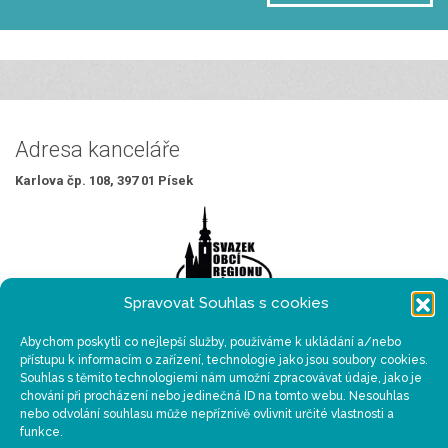
Adresa kanceláře
Karlova čp. 108, 397 01 Písek
Spravovat Souhlas s cookies
Abychom poskytli co nejlepší služby, používáme k ukládání a/nebo
Sídlo organizace
přístupu k informacím o zařízení, technologie jako jsou soubory cookies.
Souhlas s těmito technologiemi nám umožní zpracovávat údaje, jako je
Velké náměstí 114/3, 397 01 Písek
chování při procházení nebo jedinečná ID na tomto webu. Nesouhlas
nebo odvolání souhlasu může nepříznivě ovlivnit určité vlastnosti a
funkce.