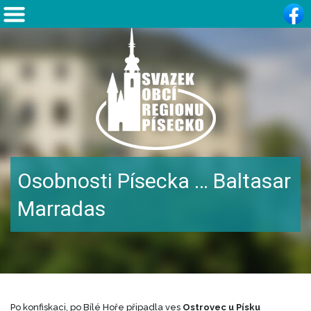
Osobnosti Písecka … Baltasar
Marradas
Po konfiskaci, po Bílé Hoře připadla ves
Ostrovec u Písku