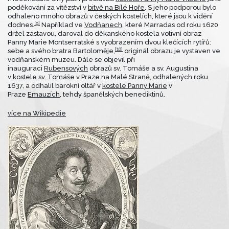
poděkování za vítězství v
bitvě na Bílé Hoře
. S jeho podporou bylo
odhaleno mnoho obrazů v českých kostelích, které jsou k vidění
[9]
dodnes.
Například ve
Vodňanech
, které Marradas od roku 1620
držel zástavou, daroval do děkanského kostela votivní obraz
Panny Marie Montserratské s vyobrazením dvou klečících rytířů:
[10]
sebe a svého bratra Bartoloměje,
originál obrazu je vystaven ve
vodňanském muzeu. Dále se objevil při
inauguraci
Rubensových
obrazů sv. Tomáše a sv. Augustina
v
kostele sv. Tomáše
v Praze na Malé Straně, odhalených roku
1637, a odhalil barokní oltář v
kostele Panny Marie
v
Praze
Emauzích
, tehdy španělských benediktinů.
více na Wikipedie