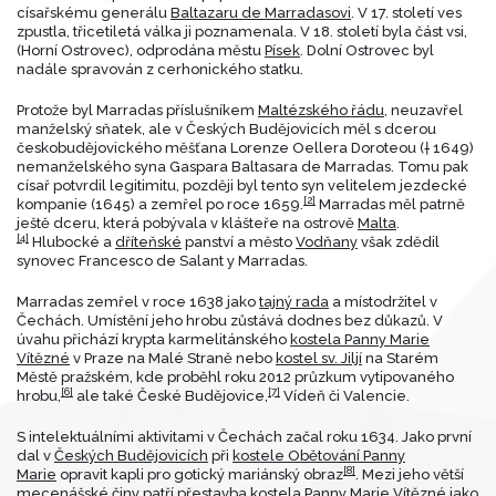
císařskému generálu
Baltazaru de Marradasovi
. V 17. století ves
zpustla, třicetiletá válka ji poznamenala. V 18. století byla část vsi,
(Horní Ostrovec), odprodána městu
Písek
. Dolní Ostrovec byl
nadále spravován z cerhonického statku.
Protože byl Marradas příslušníkem
Maltézského řádu
, neuzavřel
manželský sňatek, ale v Českých Budějovicích měl s dcerou
českobudějovického měšťana Lorenze Oellera Doroteou († 1649)
nemanželského syna Gaspara Baltasara de Marradas. Tomu pak
císař potvrdil legitimitu, později byl tento syn velitelem jezdecké
[2]
kompanie (1645) a zemřel po roce 1659.
Marradas měl patrně
ještě dceru, která pobývala v klášteře na ostrově
Malta
.
[4]
Hlubocké a
dříteňské
panství a město
Vodňany
však zdědil
synovec Francesco de Salant y Marradas.
Marradas zemřel v roce 1638 jako
tajný rada
a místodržitel v
Čechách. Umístění jeho hrobu zůstává dodnes bez důkazů. V
úvahu přichází krypta karmelitánského
kostela Panny Marie
Vítězné
v Praze na Malé Straně nebo
kostel sv. Jiljí
na Starém
Městě pražském, kde proběhl roku 2012 průzkum vytipovaného
[6]
[7]
hrobu,
ale také České Budějovice,
Vídeň či Valencie.
S intelektuálními aktivitami v Čechách začal roku 1634. Jako první
dal v
Českých Budějovicích
při
kostele Obětování Panny
[8]
Marie
opravit kapli pro gotický mariánský obraz
. Mezi jeho větší
mecenášské činy patří přestavba
kostela Panny Marie Vítězné
jako