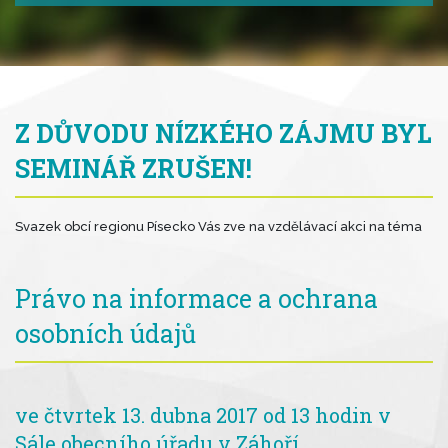
Z DŮVODU NÍZKÉHO ZÁJMU BYL
SEMINÁŘ ZRUŠEN!
Svazek obcí regionu Písecko Vás zve na vzdělávací akci na téma
Právo na informace a ochrana
osobních údajů
ve čtvrtek 13. dubna 2017 od 13 hodin v
Sále obecního úřadu v Záhoří