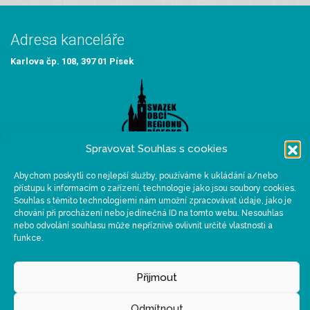
Adresa kanceláře
Karlova čp. 108, 397 01 Písek
Spravovat Souhlas s cookies
Abychom poskytli co nejlepší služby, používáme k ukládání a/nebo
Sídlo organizace
přístupu k informacím o zařízení, technologie jako jsou soubory cookies.
Souhlas s těmito technologiemi nám umožní zpracovávat údaje, jako je
Velké náměstí 114/3, 397 01 Písek
chování při procházení nebo jedinečná ID na tomto webu. Nesouhlas
nebo odvolání souhlasu může nepříznivě ovlivnit určité vlastnosti a
funkce.
Spolupracujeme
Přijmout
Odmítnout