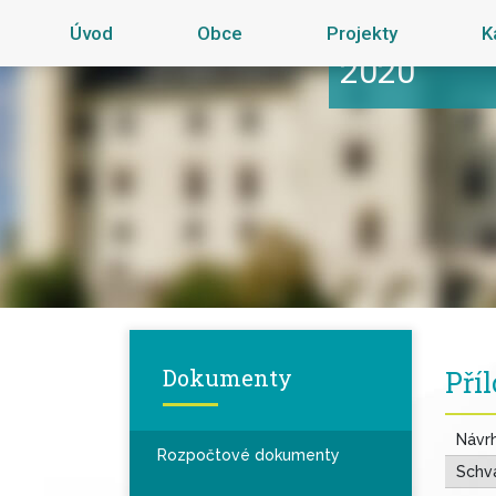
Úvod
Obce
Projekty
K
2020
Dokumenty
Pří
Návrh
Rozpočtové dokumenty
Schvá